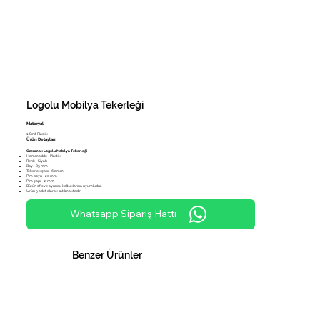
Logolu Mobilya Tekerleği
Materyal
1. Sınıf Plastik
Ürün Detayları
Özenmak Logolu Mobilya Tekerleği
Hammadde - Plastik
Renk - Siyah
Boy - 85 mm
Tekerlek çapı - 60 mm
Pim boyu - 20 mm
Pim çapı - 11 mm
Bütün ofis ve oyuncu koltuklarına uyumludur.
Ürün 5 adet olarak satılmaktadır.
Whatsapp Sipariş Hattı
Benzer Ürünler