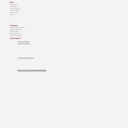
Menü
Ürünlerimiz
E-Katalog
Üretim Tesisimiz
Sertifikalarımız
Hakkımızda
İletişim
Kategoriler
Koltuk Mekanizmaları
Koltuk Kolçakları
Yıldız Ayakları
Koltuk Pistonları
Koltuk Tekerlekleri
İletişim Bilgileri
+90 555 102 66 37
+90 212 671 36 88
f.uzulmez@oznmak.com
Bağlar, 15 Sk No:7, 34209 Bağcılar/İstanbul