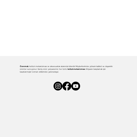
Özenmak
, koltuk mekanizması ve aksesuarları alanında liderdir. Müşterilerimize yüksek kaliteli ve dayanıklı
ürünler sunuyoruz. Geniş ürün yelpazemiz, her türlü
koltuk mekanizması
ihtiyacını karşılamak için
tasarlanmıştır. Uzman ekibimizle yanınızdayız.